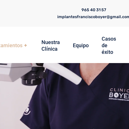
965 40 31 57
implantesfranciscoboyer@gmail.co
Casos
Nuestra
tamientos
+
Equipo
de
Clínica
éxito