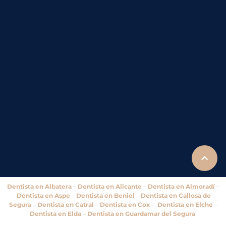
Dentista en Albatera
–
Dentista en Alicante
–
Dentista en Almoradí
–
Dentista en Aspe
–
Dentista en Beniel
–
Dentista en Callosa de
Segura
–
Dentista en Catral
–
Dentista en Cox
–
Dentista en Elche
–
Dentista en Elda
–
Dentista en Guardamar del Segura