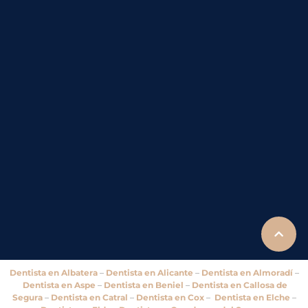
Dentista en Albatera
–
Dentista en Alicante
–
Dentista en Almoradí
–
Dentista en Aspe
–
Dentista en Beniel
–
Dentista en Callosa de
Segura
–
Dentista en Catral
–
Dentista en Cox
–
Dentista en Elche
–