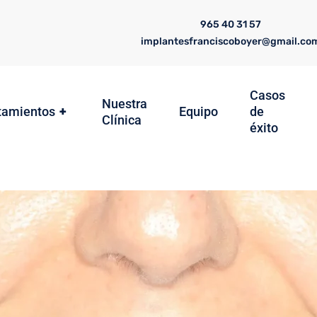
965 40 31 57
implantesfranciscoboyer@gmail.co
Casos
Nuestra
tamientos
+
Equipo
de
Clínica
éxito